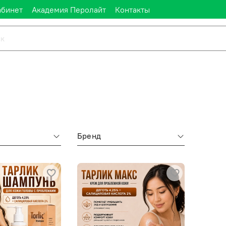
абинет
Академия Перолайт
Контакты
Бренд