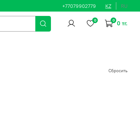
+77079902779
KZ
RU
0
0
0 тг.
Сбросить