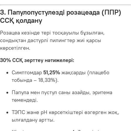
3. Папулопустулезді розацеада (ППР)
ССҚ қолдану
Розацеа кезінде тері тосқауылы бұзылған,
сондықтан дәстүрлі пилингтер жиі қарсы
көрсетілген.
30% ССҚ зерттеу нәтижелері:
Симптомдар
51,25%
жақсарды (плацебо
тобында – 18,33%).
Папула мен пустул саны азайды, эритема
төмендеді.
ТЭПС және pH көрсеткіштері өзгерген жоқ,
ылғалдану артты.