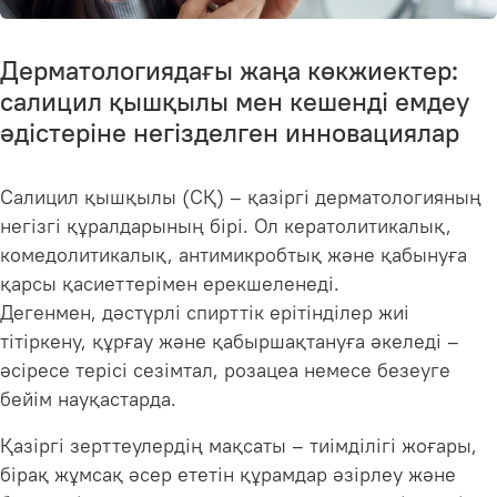
Дерматологиядағы жаңа көкжиектер:
салицил қышқылы мен кешенді емдеу
әдістеріне негізделген инновациялар
Салицил қышқылы (СҚ) – қазіргі дерматологияның
негізгі құралдарының бірі. Ол кератолитикалық,
комедолитикалық, антимикробтық және қабынуға
қарсы қасиеттерімен ерекшеленеді.
Дегенмен, дәстүрлі спирттік ерітінділер жиі
тітіркену, құрғау және қабыршақтануға әкеледі –
әсіресе терісі сезімтал, розацеа немесе безеуге
бейім науқастарда.
Қазіргі зерттеулердің мақсаты – тиімділігі жоғары,
бірақ жұмсақ әсер ететін құрамдар әзірлеу және