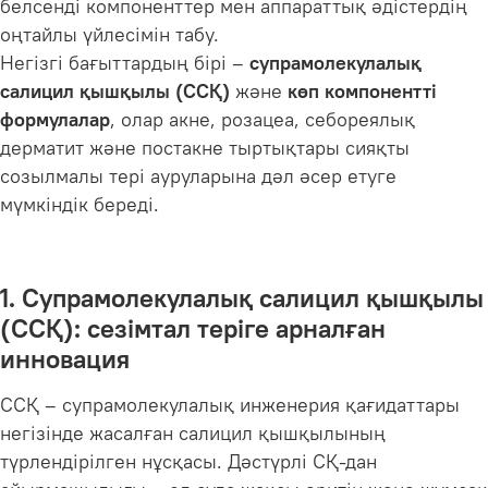
белсенді компоненттер мен аппараттық әдістердің
оңтайлы үйлесімін табу.
Негізгі бағыттардың бірі –
супрамолекулалық
салицил қышқылы (ССҚ)
және
көп компонентті
формулалар
, олар акне, розацеа, себореялық
дерматит және постакне тыртықтары сияқты
созылмалы тері ауруларына дәл әсер етуге
мүмкіндік береді.
1. Супрамолекулалық салицил қышқылы
(ССҚ): сезімтал теріге арналған
инновация
ССҚ – супрамолекулалық инженерия қағидаттары
негізінде жасалған салицил қышқылының
түрлендірілген нұсқасы. Дәстүрлі СҚ-дан