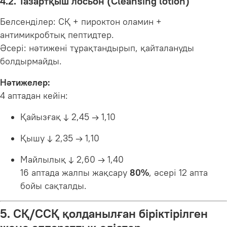
4.2. Тазартқыш лосьон (Cleansing lotion)
Белсенділер: СҚ + пироктон оламин +
антимикробтық пептидтер.
Әсері: нәтижені тұрақтандырып, қайталануды
болдырмайды.
Нәтижелер:
4 аптадан кейін:
Қайызғақ ↓ 2,45 → 1,10
Қышу ↓ 2,35 → 1,10
Майлылық ↓ 2,60 → 1,40
16 аптада жалпы жақсару
80%
, әсері 12 апта
бойы сақталды.
5. СҚ/ССҚ қолданылған біріктірілген