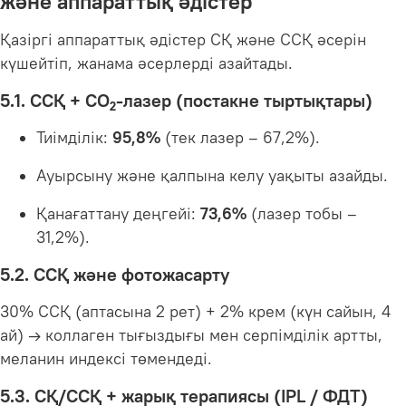
және аппараттық әдістер
Қазіргі аппараттық әдістер СҚ және ССҚ әсерін
күшейтіп, жанама әсерлерді азайтады.
5.1. ССҚ + CO₂-лазер (постакне тыртықтары)
Тиімділік:
95,8%
(тек лазер – 67,2%).
Ауырсыну және қалпына келу уақыты азайды.
Қанағаттану деңгейі:
73,6%
(лазер тобы –
31,2%).
5.2. ССҚ және фотожасарту
30% ССҚ (аптасына 2 рет) + 2% крем (күн сайын, 4
ай) → коллаген тығыздығы мен серпімділік артты,
меланин индексі төмендеді.
5.3. СҚ/ССҚ + жарық терапиясы (IPL / ФДТ)