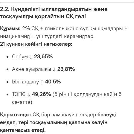
2.2. Күнделікті ылғалдандыратын және
тосқауылды қорғайтын СҚ гелі
Құрамы:
2% СҚ + гликоль және сүт қышқылдары +
ниацинамид + үш түрдегі керамидтер.
21 күннен кейінгі нәтижелер:
Себум ↓
23,65%
Акне ауырлығы ↓
23,81%
Ылғалдану ↑
40,5%
ТЭПС ↓
49,26%
(бірінші қолданудан кейін 6
сағатта)
Қорытынды:
СҚ бар заманауи гельдер
безеуді
емдеп, тері тосқауылының қалпына келуін
қамтамасыз етеді.