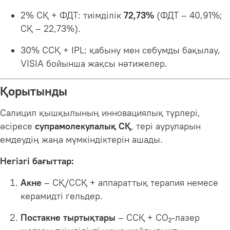
2% СҚ + ФДТ: тиімділік
72,73%
(ФДТ – 40,91%;
СҚ – 22,73%).
30% ССҚ + IPL: қабыну мен себумды бақылау,
VISIA бойынша жақсы нәтижелер.
Қорытынды
Салицил қышқылының инновациялық түрлері,
әсіресе
супрамолекулалық СҚ
, тері ауруларын
емдеудің жаңа мүмкіндіктерін ашады.
Негізгі бағыттар:
Акне
– СҚ/ССҚ + аппараттық терапия немесе
керамидті гельдер.
Постакне тыртықтары
– ССҚ + CO₂-лазер