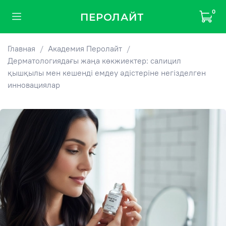
0
ПЕРОЛАЙТ
Главная
Академия Перолайт
Дерматологиядағы жаңа көкжиектер: салицил
қышқылы мен кешенді емдеу әдістеріне негізделген
инновациялар