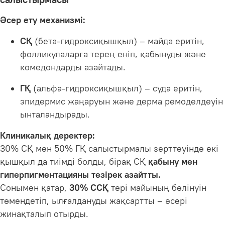
Әсер ету механизмі:
СҚ
(бета-гидроксиқышқыл) – майда еритін,
фолликулаларға терең еніп, қабынуды және
комедондарды азайтады.
ГҚ
(альфа-гидроксиқышқыл) – суда еритін,
эпидермис жаңаруын және дерма ремоделдеуін
ынталандырады.
Клиникалық деректер:
30% СҚ мен 50% ГҚ салыстырмалы зерттеуінде екі
қышқыл да тиімді болды, бірақ СҚ
қабыну мен
гиперпигментацияны тезірек азайтты.
Сонымен қатар,
30% ССҚ
тері майының бөлінуін
төмендетіп, ылғалдануды жақсартты – әсері
жинақталып отырды.