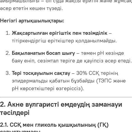
айырмашылығы – ол суда жақсы еритін және жұмсақ
әсер ететін кешен түзеді.
Негізгі артықшылықтары:
Жақсартылған ерігіштік пен төзімділік
–
тітіркендіргіш еріткіштер қолданылмайды.
Бақыланатын босап шығу
– төмен pH кезінде
баяу еніп, сезімтал теріге де қауіпсіз әсер етеді.
Тері тосқауылын сақтау
– 30% ССҚ терінің
эпидермальды қабатын бұзбайды (ТЭПС және
pH көрсеткіштері өзгеріссіз).
2. Акне вулгаристі емдеудің заманауи
тәсілдері
2.1. ССҚ мен гликоль қышқылының (ГҚ)
салыстырмасы