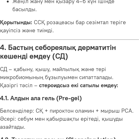
Жеңіл жану мен қызару 4–6 күн ішінде
басылды.
Қорытынды:
ССҚ розацеасы бар сезімтал теріге
қауіпсіз және тиімді.
4. Бастың себореялық дерматитін
кешенді емдеу (СД)
СД – қабыну, қышу, майлылық және тері
микробиомының бұзылуымен сипатталады.
Қазіргі тәсіл –
стероидсыз екі сатылы емдеу:
4.1. Алдын ала гель (Pre-gel)
Белсенділер: СҚ + пироктон оламин + мырыш PCA.
Әсері: себум мен қабыршақты ерітеді, қышуды
азайтады.