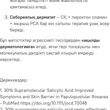
жоғары тиімділікті және жайлылықты
қамтамасыз етеді.
Себореялық дерматит
– СҚ + пироктон оламин
+ мырыш PCA бар екі сатылы терапия ұзақ әсер
береді.
Бұл жетістіктер агрессивті тәсілдерден
«ақылды
дерматологияға»
өтуді, яғни тері тосқауылы мен
молекулалық дәлдікті сақтай отырып емдеуді
көрсетеді.
Дереккөздер
1. 30% Supramolecular Salicylic Acid Improved
Symptoms and Skin Barrier in Papulopustular Rosacea
- PubMed https://doi.org/10.1111/jocd.70046
2. 30% supramolecular salicylic acid peels effectively