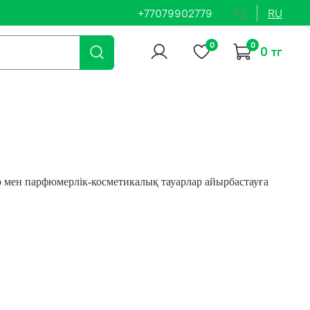
+77079902779
KZ
RU
0
0
0 тг
р мен парфюмерлік-косметикалық тауарлар айырбастауға