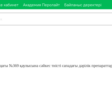
е кабинет
Академия Перолайт
Байланыс деректері
ағы №369 қаулысына сәйкес тиісті сападағы дәрілік препаратта