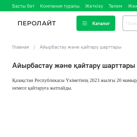
Басты бет
Компания туралы
Жеткізу
Төлем
Жек
ПЕРОЛАЙТ
Каталог
Главная
Айырбастау және қайтару шарттары
Айырбастау және қайтару шарттары
Қазақстан Республикасы Үкіметінің 2023 жылғы 20 мамырд
немесе қайтаруға жатпайды.