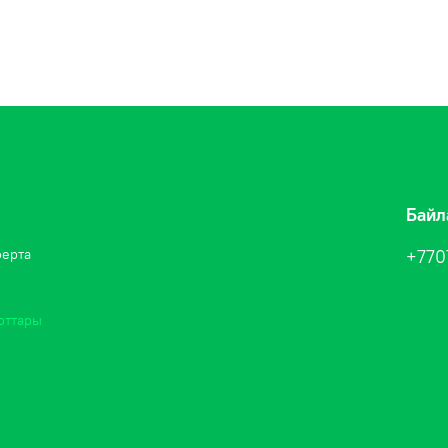
Байл
ферта
+770
рттары