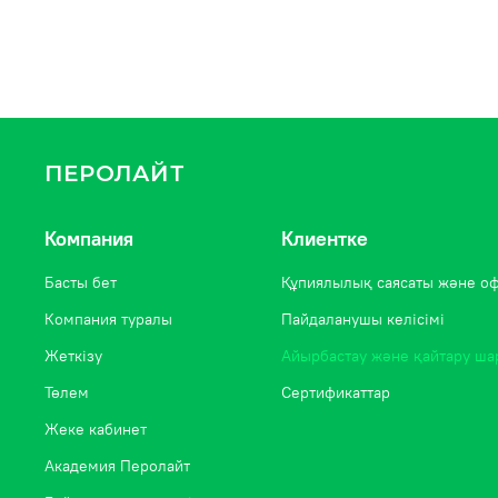
ПЕРОЛАЙТ
Компания
Клиентке
Басты бет
Құпиялылық саясаты және о
Компания туралы
Пайдаланушы келісімі
Жеткізу
Айырбастау және қайтару ша
Төлем
Сертификаттар
Жеке кабинет
Академия Перолайт