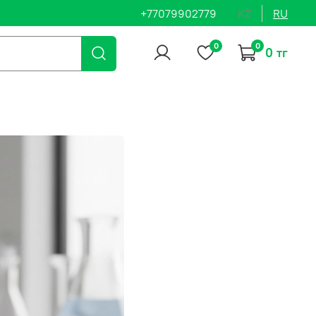
+77079902779
KZ
RU
0
0
0 тг