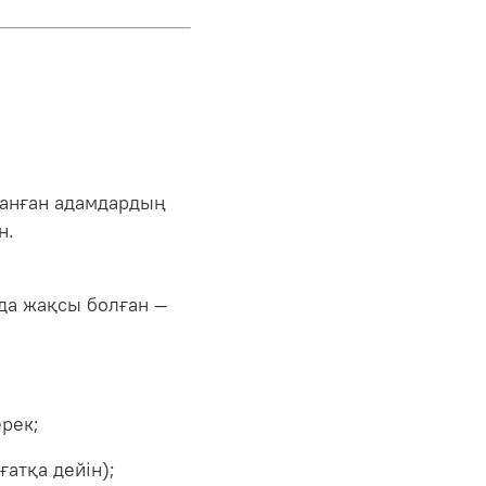
данған адамдардың
н.
да жақсы болған —
рек;
ғатқа дейін);