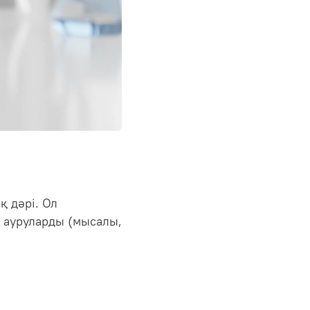
қ дәрі. Ол
н ауруларды (мысалы,