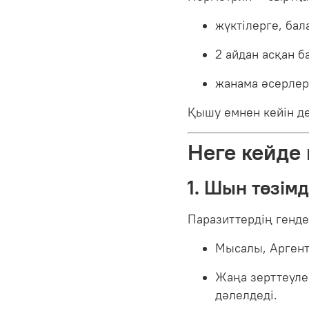
жүктілерге, бал
2 айдан асқан б
жанама әсерлері 
Қышу емнен кейін де
Неге кейде
1. Шын төзімд
Паразиттердің генде
Мысалы, Аргент
Жаңа зерттеуле
дәлелдеді.