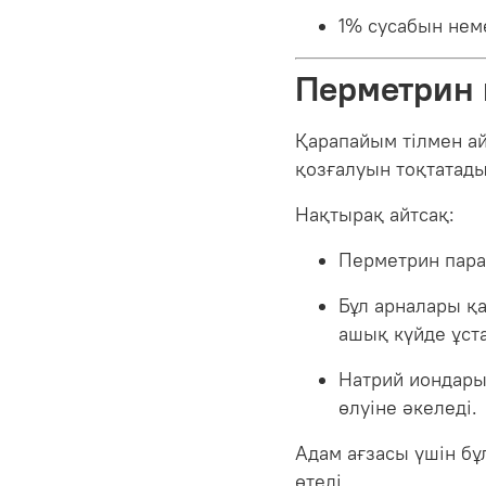
1% сусабын нем
Перметрин қ
Қарапайым тілмен ай
қозғалуын тоқтатады 
Нақтырақ айтсақ:
Перметрин пара
Бұл арналары қ
ашық күйде ұст
Натрий иондары 
өлуіне әкеледі.
Адам ағзасы үшін бұл
өтеді.