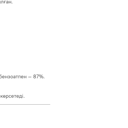
лған.
бензоатпен — 87%.
көрсетеді.