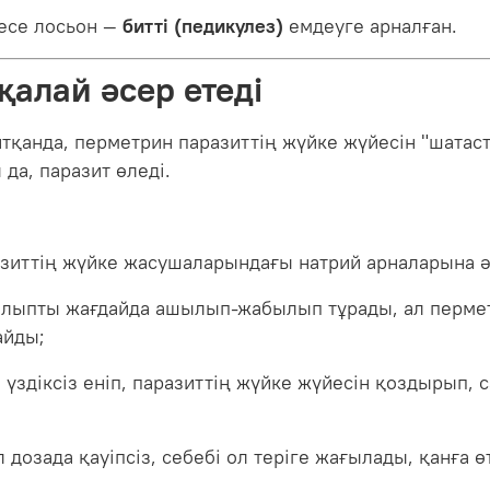
есе лосьон —
битті (педикулез)
емдеуге арналған.
алай әсер етеді
тқанда, перметрин паразиттің жүйке жүйесін "шатас
да, паразит өледі.
зиттің жүйке жасушаларындағы натрий арналарына әс
алыпты жағдайда ашылып-жабылып тұрады, ал перме
айды;
үздіксіз еніп, паразиттің жүйке жүйесін қоздырып, 
 дозада қауіпсіз, себебі ол теріге жағылады, қанға 