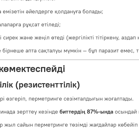
а емізетін әйелдерге қолдануға болады;
алаларға рұқсат етіледі;
сирек және жеңіл өтеді (жергілікті тітіркену, аздап 
 бірнеше апта сақталуы мүмкін — бұл паразит емес, т
 көмектеспейді
ілік (резистенттілік)
рі өзгеріп, перметринге сезімталдығын жоғалтады.
инада зерттеу кезінде
биттердің 87%-ында
осындай 
р жыл сайын перметринге төзімді жағдайлар көбейіп