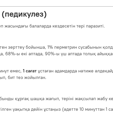
 (педикулез)
еп жасындағы балаларда кездесетін тері паразиті.
лген зерттеу бойынша, 1% перметрин сусабынын қол
а, 68%-ы екі аптада, 90%-ы үш аптада толық айыққа
инут емес,
1 сағат
ұстаған адамдарда нәтиже әлдеқай
ып, бит тез жойылған.
бынды құрғақ шашқа жағып, теріні жақсылап жабу ке
ілген уақытқа дейін ұстаңыз (әдетте 10 минуттан 1 са