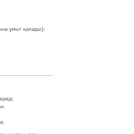
ына ұмыт қалады);
ереді.
н.
а;