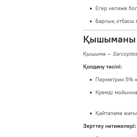
Егер нәтиже бо
Барлық отбасы 
Қышыманы 
Қышыма —
Sarcoptes
Қолдану тәсілі:
Перметрин 5% к
Кремді мойынна
Қайталама жағы 
Зерттеу нәтижелері: