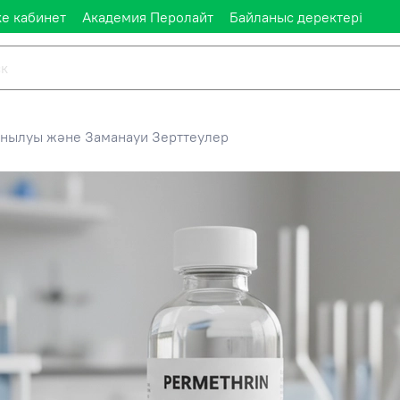
е кабинет
Академия Перолайт
Байланыс деректері
анылуы және Заманауи Зерттеулер