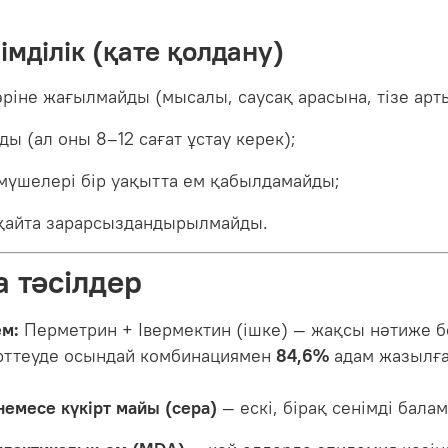
імділік (қате қолдану)
ріне жағылмайды (мысалы, саусақ арасына, тізе арт
ы (ал оны 8–12 сағат ұстау керек);
мүшелері бір уақытта ем қабылдамайды;
 қайта зарарсыздандырылмайды.
а тәсілдер
м:
Перметрин + Івермектин (ішке) — жақсы нәтиже б
рттеуде осындай комбинациямен
84,6%
адам жазылға
емесе күкірт майы (сера)
— ескі, бірақ сенімді балам