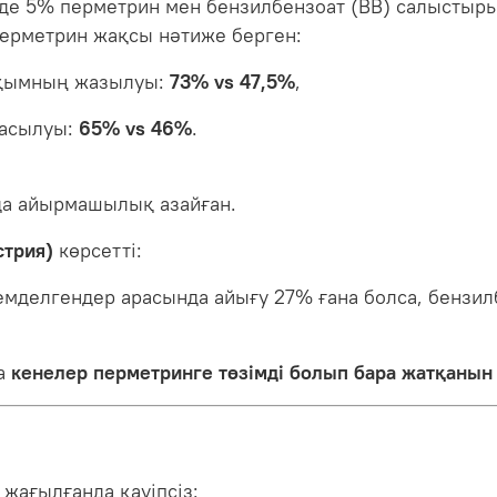
зде 5% перметрин мен бензилбензоат (BB) салыстыры
перметрин жақсы нәтиже берген:
ақымның жазылуы:
73% vs 47,5%
,
асылуы:
65% vs 46%
.
рда айырмашылық азайған.
стрия)
көрсетті:
мделгендер арасында айығу 27% ғана болса, бензил
да
кенелер перметринге төзімді болып бара жатқанын
жағылғанда қауіпсіз: