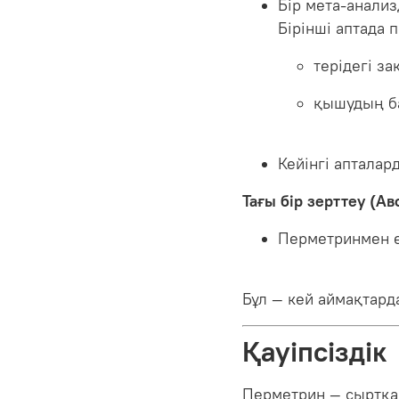
Бір мета-анали
Бірінші аптада 
терідегі з
қышудың б
Кейінгі аптала
Тағы бір зерттеу (Ав
Перметринмен е
Бұл — кей аймақтар
Қауіпсіздік
Перметрин — сыртқа 