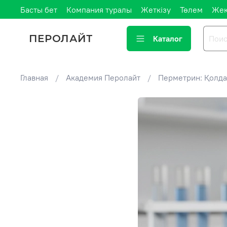
Басты бет
Компания туралы
Жеткізу
Төлем
Жек
ПЕРОЛАЙТ
Каталог
Главная
Академия Перолайт
Перметрин: Қолд