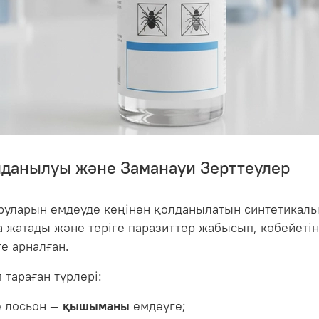
лданылуы және Заманауи Зерттеулер
уруларын емдеуде кеңінен қолданылатын синтетикалы
 жатады және теріге паразиттер жабысып, көбейеті
е арналған.
 тараған түрлері:
е лосьон —
қышыманы
емдеуге;