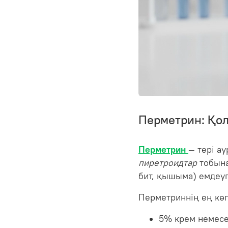
Перметрин: Қо
Перметрин
— тері а
пиретроидтар
тобына
бит, қышыма) емдеуг
Перметриннің ең көп
5% крем немес