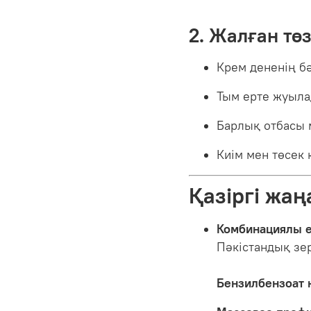
2. Жалған төз
Крем дененің бә
Тым ерте жуылад
Барлық отбасы 
Киім мен төсек
Қазіргі жаң
Комбинациялы е
Пәкістандық зе
Бензилбензоат н