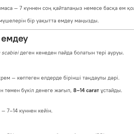
лмаса — 7 күннен соң қайталаңыз немесе басқа ем қ
мүшелерін бір уақытта емдеу маңызды.
емдеу
 scabiei
деген кенеден пайда болатын тері ауруы.
рем — көптеген елдерде бірінші таңдаулы дәрі.
н төмен бүкіл денеге жағып,
8–14 сағат
ұстайды.
— 7–14 күннен кейін.