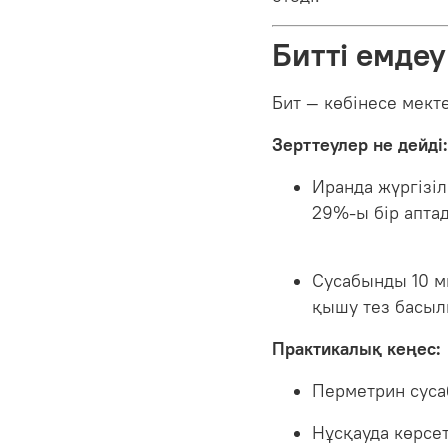
Битті емдеу
Бит — көбінесе мект
Зерттеулер не дейді:
Иранда жүргізі
29%-ы бір аптад
Сусабынды 10 м
қышу тез басыл
Практикалық кеңес:
Перметрин суса
Нұсқауда көрсет