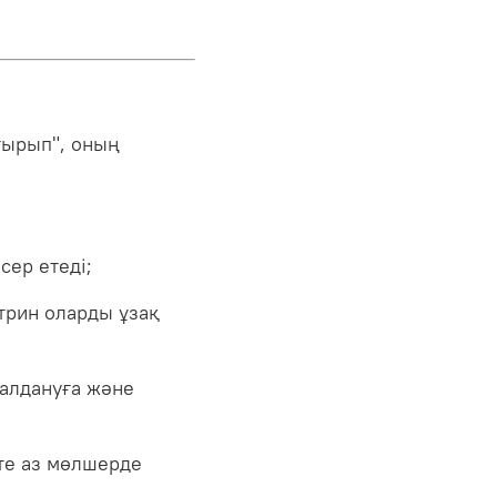
тырып", оның
ер етеді;
трин оларды ұзақ
салдануға және
өте аз мөлшерде