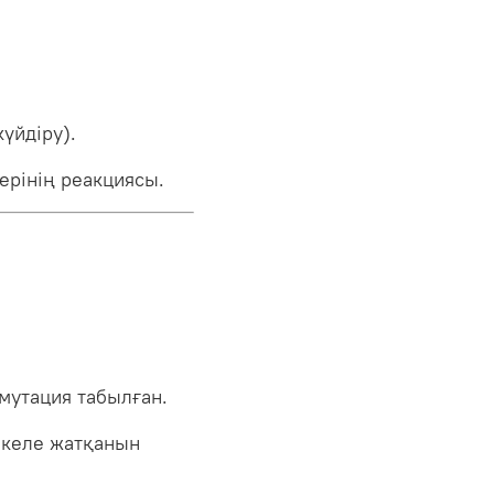
күйдіру).
ерінің реакциясы.
мутация табылған.
 келе жатқанын