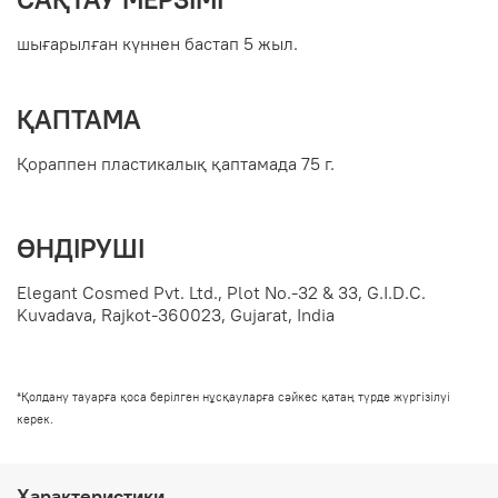
шығарылған күннен бастап 5 жыл.
ҚАПТАМА
Қораппен пластикалық қаптамада 75 г.
ӨНДІРУШІ
Elegant Cosmed Pvt. Ltd., Plot No.-32 & 33, G.I.D.C.
Kuvadava, Rajkot-360023, Gujarat, India
*Қолдану тауарға қоса берілген нұсқауларға сәйкес қатаң түрде жүргізілуі
керек.
Характеристики