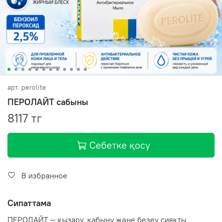
арт.
perolite
ПЕРОЛАЙТ сабыны
8117 тг
Себетке қосу
В избранное
Сипаттама
ПЕРОЛАЙТ — қызару, қабыну және безеу сияқты