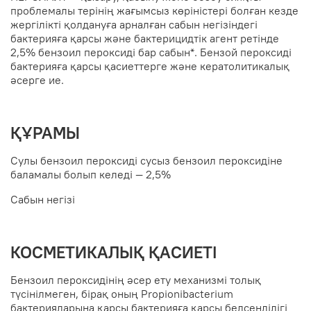
проблемалы терінің жағымсыз көріністері болған кезде
жергілікті қолдануға арналған сабын негізіндегі
бактерияға қарсы және бактерицидтік агент ретінде
2,5% бензоил пероксиді бар сабын*. Бензой пероксиді
бактерияға қарсы қасиеттерге және кератолитикалық
әсерге ие.
ҚҰРАМЫ
Сулы бензоил пероксиді сусыз бензоил пероксидіне
баламалы болып келеді — 2,5%
Сабын негізі
КОСМЕТИКАЛЫҚ ҚАСИЕТІ
Бензоил пероксидінің әсер ету механизмі толық
түсінілмеген, бірақ оның Propionibacterium
бактерияларына қарсы бактерияға қарсы белсенділігі