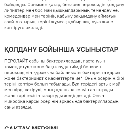
байқалды. Сонымен қатар, бензоил пероксидін қолдану
липидтер мен бос май қышқылдарының төмендеуіне,
комедондар мен терінің қабыну зақымдану аймағын
азайта отырып, теріні жұмсақ қабыршақтауға және
кептіруге әкеледі.
ҚОЛДАНУ БОЙЫНША ҰСЫНЫСТАР
ПЕРОЛАЙТ сабыны бактериялардың ластануын
төмендетуде және бақылауда тиімді бензоил
пероксидінің құрамына байланысты бактерияға қарсы
және бактерицидтік қасиеттерге ие*. Оның әсерінің бірі
теріні кептіру болып табылады. Бұл терідегі артық май
мен кірді кетіруді, оның қалпына келуін арттыруды
және тері тесігін тазартуды жеңілдетеді. Оның
микробқа қарсы әсерінің арқасында бактериялардың
саны азаяды.
САҚТАУ МЕРЗІМІ