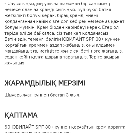
- Саусағыңыздың ұшына шамамен бір сантиметр
немесе одан аз кремді сығыңыз. Бұл бүкіл бетке
жеткілікті болуы керек, бірақ кремді үнемі
қолданғаннан кейін сізге сәл көбірек немесе аз қажет
болуы мүмкін. Крем бірден көрінбеуі керек. Егер ол
теріде әлі де байқалса, сіз тым көп қолданасыз.
Бетіңіздің төменгі бөлігін ЮВИЛАЙТ SPF 30+ күннен
қорғайтын креммен аздап жабыңыз, оны алдымен
маңдайыңызға, иегіңізге және екі бетіңізге жағыңыз,
содан кейін қалғандарына таратыңыз. Теріге ақырын
жағыңыз.
ЖАРАМДЫЛЫҚ МЕРЗІМІ
Шығарылған күннен бастап 3 жыл.
ҚАПТАМА
60 ЮВИЛАЙТ SPF 30+ күннен қорғайтын крем қорапта
пластикалық түтікке салынған.