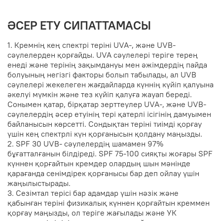
ӘСЕР ЕТУ СИПАТТАМАСЫ
1. Кремнің кең спектрі теріні UVA-, және UVB-
сәулелерден қорғайды. UVA сәулелері теріге терең
енеді және терінің зақымдануы мен әжімдердің пайда
болуының негізгі факторы болып табылады, ал UVB
сәулелері жекелеген жағдайларда күннің күйіп қалуына
әкелуі мүмкін және тез күйіп қалуға жауап береді.
Сонымен қатар, бірқатар зерттеулер UVA-, және UVB-
сәулелердің әсер етуінің тері қатерлі ісігінің дамуымен
байланысын көрсетті. Сондықтан теріні тиімді қорғау
үшін кең спектрлі күн қорғанысын қолдану маңызды.
2. SPF 30 UVB- сәулелердің шамамен 97%
бұғатталғанын білдіреді. SPF 75-100 сияқты жоғары SPF
күннен қорғайтын кремдер олардың шын мәнінде
қарағанда сенімдірек қорғанысы бар деп ойлау үшін
жаңылыстырады.
3. Сезімтал терісі бар адамдар үшін нәзік және
қабынған теріні физикалық күннен қорғайтын креммен
қорғау маңызды, ол теріге жағылады және УК