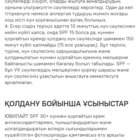
сәулелерді сіңіріп, оларды жылуға айналдырудың
орнына ультракүлгін сәулелерді көрсетеді. Одан да көп
тітіркенуге немесе аллергия тудыруы мүмкін жоғары
хош иісті күн қорғанысынан аулақ болыңыз.
4. Егер сіздің теріңіз әдетте 10 минуттық күн сәулесінен
кейін күйіп қалса, онда SPF 15 болса да, күннен
қорғайтын кремді қолдану күн сәулесінде шамамен 150
минут күйіп қалмайды (15 есе ұзағырақ). Бұл терінің
түріне, күн сәулесінің қарқындылығына және
қолданылатын күннен қорғайтын кремнің мөлшеріне
байланысты шамамен бағалау болып табылады. SPF —
бұл УК сәулелердің мөлшерінен қорғау шарасы және
күн сәулесінің ұзақтығын анықтауға көмектесуге
арналмаған.
ҚОЛДАНУ БОЙЫНША ҰСЫНЫСТАР
ЮВИЛАЙТ SPF 30+ күннен қорғайтын крем
антиоксиданттармен, тыныштандыратын және
ылғалдандыратын өсімдік сығындыларымен
күшейтілген фотоқорғауды қамтамасыз ету арқылы