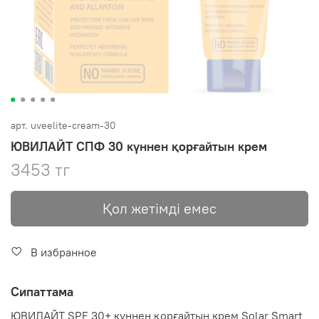
арт.
uveelite-cream-30
ЮВИЛАЙТ СПФ 30 күннен қорғайтын крем
3453 тг
Қол жетімді емес
В избранное
Сипаттама
ЮВИЛАЙТ SPF 30+ күннен қорғайтын крем Solar Smart