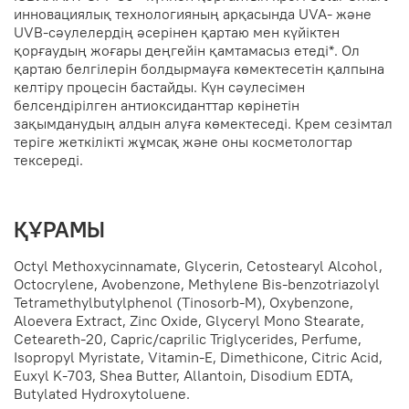
инновациялық технологияның арқасында UVA- және
UVB-сәулелердің әсерінен қартаю мен күйіктен
қорғаудың жоғары деңгейін қамтамасыз етеді*. Ол
қартаю белгілерін болдырмауға көмектесетін қалпына
келтіру процесін бастайды. Күн сәулесімен
белсендірілген антиоксиданттар көрінетін
зақымданудың алдын алуға көмектеседі. Крем сезімтал
теріге жеткілікті жұмсақ және оны косметологтар
тексереді.
ҚҰРАМЫ
Octyl Methoxycinnamate, Glycerin, Cetostearyl Alcohol,
Octocrylene, Avobenzone, Methylene Bis-benzotriazolyl
Tetramethylbutylphenol (Tinosorb-M), Oxybenzone,
Aloevera Extract, Zinc Oxide, Glyceryl Mono Stearate,
Ceteareth-20, Capric/caprilic Triglycerides, Perfume,
Isopropyl Myristate, Vitamin-E, Dimethicone, Citric Acid,
Euxyl K-703, Shea Butter, Allantoin, Disodium EDTA,
Butylated Hydroxytoluene.