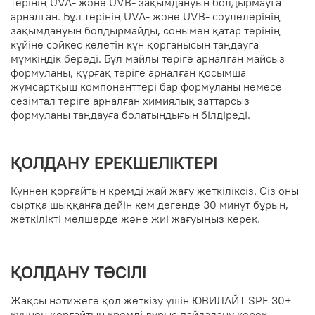
терінің UVA- және UVB- зақымдануын болдырмауға
арналған. Бұл терінің UVA- және UVB- сәулелерінің
зақымдануын болдырмайды, сонымен қатар терінің
күйіне сәйкес келетін күн қорғанысын таңдауға
мүмкіндік береді. Бұл майлы теріге арналған майсыз
формуланы, құрғақ теріге арналған қосымша
жұмсартқыш компоненттері бар формуланы немесе
сезімтал теріге арналған химиялық заттарсыз
формуланы таңдауға болатындығын білдіреді.
ҚОЛДАНУ ЕРЕКШЕЛІКТЕРІ
Күннен қорғайтын кремді жай жағу жеткіліксіз. Сіз оны
сыртқа шыққанға дейін кем дегенде 30 минут бұрын,
жеткілікті мөлшерде және жиі жағуыңыз керек.
ҚОЛДАНУ ТӘСІЛІ
Жақсы нәтижеге қол жеткізу үшін ЮВИЛАЙТ SPF 30+
күннен қорғайтын кремді дұрыс пайдалану керек.