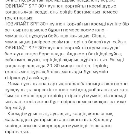
ЮВИЛАЙТ SPF 30+ күннен қорғайтын кремі дұрыс
қолданылған кезде, оны өзіңіз бастамаңыз немесе
тоқтатпаңыз.
-ЮВИЛАЙТ SPF 30+ күннен қорғайтын кремді күніне бір
рет сыртқа шықпас бұрын немесе косметолог
маманның нұсқауы бойынша жағыңыз. Сіздің
маманыңыз (әсіресе сезімтал теріңіз болса) күн сайын
ЮВИЛАЙТ SPF 30+ күннен қорғайтын крем жағудан
бастауға кеңес бере алады. Алдымен бетіңізді сұйық
сабынмен жуып, теріңізді ақырын құрғатыңыз. Өнімді
қолданар алдында 20-30 минут күтіңіз. Терінің
толығымен құрғақ болуы маңызды-бұл мүмкін
тітіркенуді азайтады.
- Маман ұсынғаннан артық қолданбағаныңыз жөн және
нұсқаулықта көрсетілгеннен жиі қолданбағаныңыз жөн.
Тым көп мөлшерде терінің тітіркенуі мүмкін, сіз кремді
ысырап етесіз және бұл тезірек немесе жақсы нәтиже
бермейді.
- Кремді мұрынның, ауыздың, көздің және ашық
жаралардың ұштарынан алыс жағыңыз. Қолдану
кезінде оны осы жерлерден мүмкіндігінше алыс
таратыңыз.